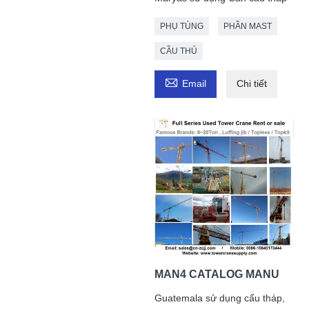
PHỤ TÙNG
PHẦN MAST
CẦU THỦ

Email
Chi tiết
MAN4 CATALOG MANU
Guatemala sử dụng cẩu tháp,