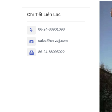
Chi Tiết Liên Lạc
86-24-88901098

sales@cn-zcjj.com

86-24-88095022
