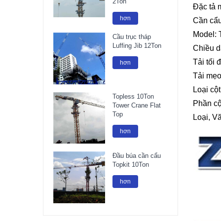
2Ton
Đặc tả 
hơn
Cần cẩu
Model:
Cầu trục tháp
Luffing Jib 12Ton
Chiều d
Tải tối 
hơn
Tải mẹo
Loại cộ
Topless 10Ton
Phần cộ
Tower Crane Flat
Top
Loại, V
hơn
Đầu búa cần cẩu
Topkit 10Ton
hơn