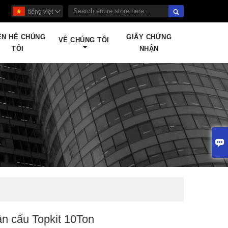

tiếng việt

ÊN HỆ CHÚNG
GIẤY CHỨNG
VỀ CHÚNG TÔI
TÔI
NHẬN

n cẩu Topkit 10Ton