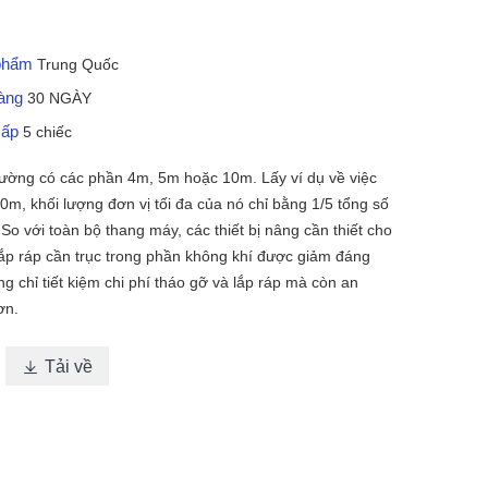
 phẩm
Trung Quốc
hàng
30 NGÀY
cấp
5 chiếc
ường có các phần 4m, 5m hoặc 10m. Lấy ví dụ về việc
m, khối lượng đơn vị tối đa của nó chỉ bằng 1/5 tổng số
So với toàn bộ thang máy, các thiết bị nâng cần thiết cho
 lắp ráp cần trục trong phần không khí được giảm đáng
ng chỉ tiết kiệm chi phí tháo gỡ và lắp ráp mà còn an
ơn.
Tải về
