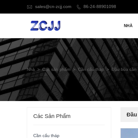
sales@cn-zcjj.com
86-24-88901098


NHÀ
Nhà
>
Các sản phẩm
>
Cần cẩu tháp
>
Đầu búa cần 
Đầu
Các Sản Phẩm
Cần cẩu tháp