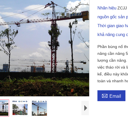
Nhãn hiệu
ZCJJ
nguồn gốc sản
Thời gian giao 
khả năng cung 
Phần bùng nổ th
nâng cần nâng 50
lượng cần nâng. 
việc tháo rời và
kể, điều này khô
toàn và nhanh h

Email