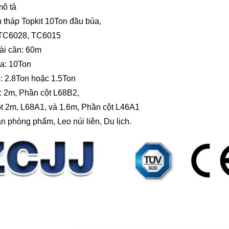
mô tả
 tháp Topkit 10Ton đầu búa,
 TC6028, TC6015
ài cần: 60m
đa: 10Ton
: 2.8Ton hoặc 1.5Ton
t: 2m, Phần cột L68B2,
t 2m, L68A1, và 1.6m, Phần cột L46A1
ăn phòng phẩm, Leo núi liên, Du lịch.