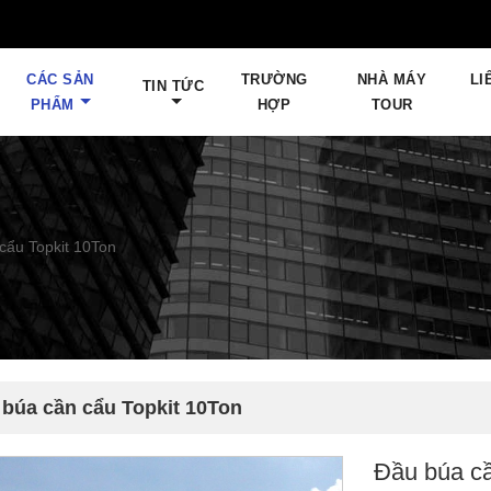
CÁC SẢN
TRƯỜNG
NHÀ MÁY
LI
TIN TỨC
PHẨM
HỢP
TOUR
cẩu Topkit 10Ton
 búa cần cẩu Topkit 10Ton
Đầu búa cầ