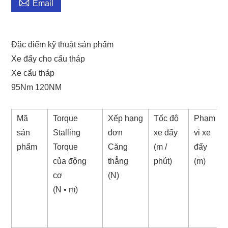

Email
Đặc điểm kỹ thuật sản phẩm
Xe đẩy cho cẩu tháp
Xe cẩu tháp
95Nm 120NM
Mã
Torque
Xếp hạng
Tốc độ
Phạm
sản
Stalling
đơn
xe đẩy
vi xe
phẩm
Torque
Căng
(m /
đẩy
của động
thẳng
phút)
(m)
cơ
(N)
(N • m)