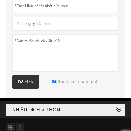
Chính sách bảo mật
Đệ trình
NHIỀU DỊCH VỤ HƠN

